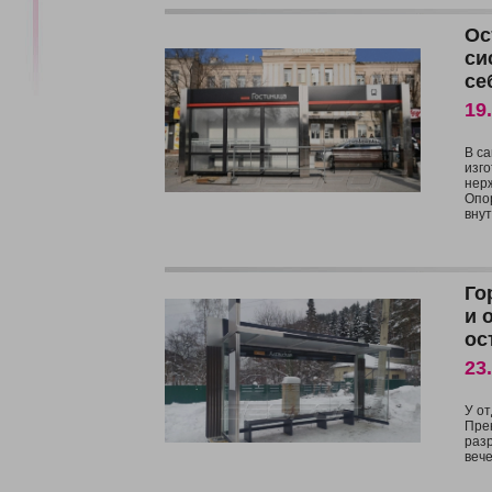
Ос
си
се
19
В с
изг
нер
Опо
внут
Го
и 
ос
23
У от
Пре
разр
веч