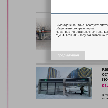
Эл
ос
В Магадане занялись благоустройст
06
общественного транспорта.
Новая партия остановочных павильо
"ДИЗФОР" в 2019 году появиться на г
Ост
В с
раз
Он 
горо
предыдущая
Ка
ос
По
01
В Ж
жите