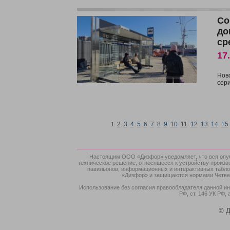
Со
до
ср
17
Нов
сер
2
3
4
5
6
7
8
9
10
11
12
13
14
15
1
Настоящим ООО «Дизфор» уведомляет, что вся опубл
техническое решение, относящееся к устройству произв
павильонов, информационных и интерактивных табло,
«Дизфор» и защищаются нормами Четверт
Использование без согласия правообладателя данной ин
РФ, ст. 146 УК РФ, 
© Д