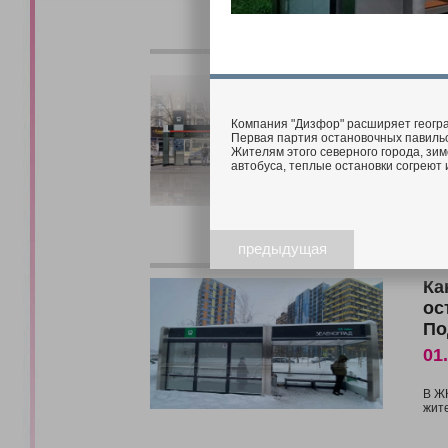
Эл
ос
06
Компания "Дизфор" расширяет геогра
Первая партия остановочных павильо
Жителям этого северного города, зим
Ост
автобуса, теплые остановки согреют 
В с
раз
Он 
горо
предыдущая
Ка
ос
По
01
В Ж
жите