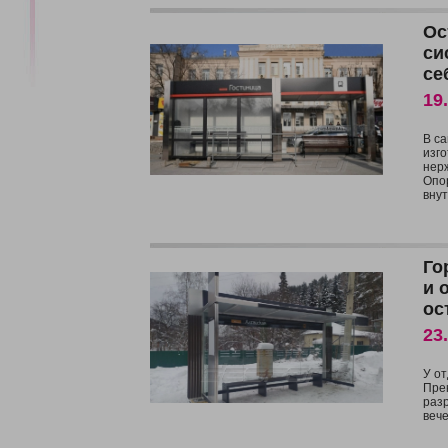
Ос
си
се
19
В с
изг
нер
Опо
внут
Го
и 
ос
23
У от
Пре
разр
веч