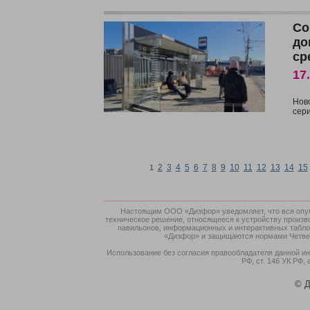
Со
до
ср
17
Нов
сер
2
3
4
5
6
7
8
9
10
11
12
13
14
15
1
Настоящим ООО «Дизфор» уведомляет, что вся опубл
техническое решение, относящееся к устройству произв
павильонов, информационных и интерактивных табло,
«Дизфор» и защищаются нормами Четверт
Использование без согласия правообладателя данной ин
РФ, ст. 146 УК РФ, 
© Д