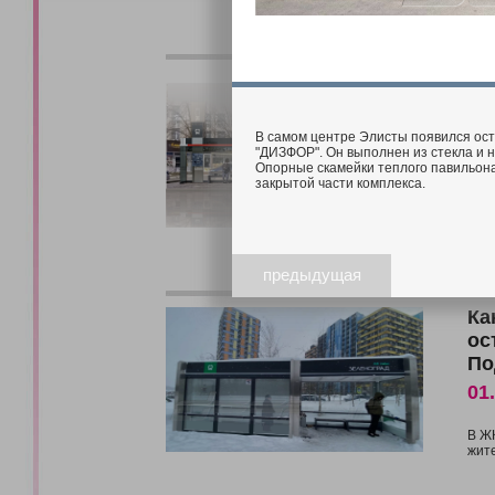
Эл
ос
06
В самом центре Элисты появился ос
"ДИЗФОР". Он выполнен из стекла и 
Опорные скамейки теплого павильона
Ост
закрытой части комплекса.
В с
раз
Он 
горо
предыдущая
Ка
ос
По
01
В Ж
жите