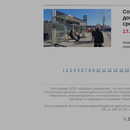
Со
до
ср
17
Нов
сер
2
3
4
5
6
7
8
9
10
11
12
13
14
15
1
Настоящим ООО «Дизфор» уведомляет, что вся опубл
техническое решение, относящееся к устройству произв
павильонов, информационных и интерактивных табло,
«Дизфор» и защищаются нормами Четверт
Использование без согласия правообладателя данной ин
РФ, ст. 146 УК РФ, 
© Д