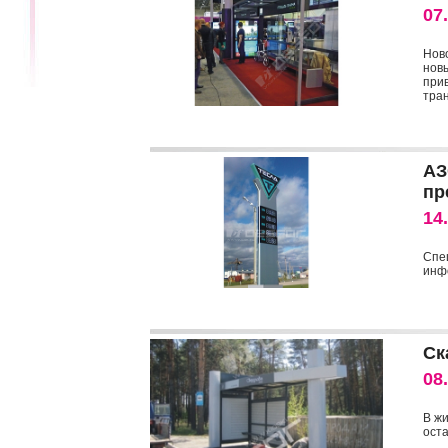
07
Нов
нов
при
тран
АЗ
пр
14
Спе
инф
Ск
08
В ж
ост