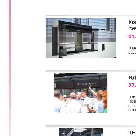
Ко
"У
01
Вид
раз
ВД
27
В де
Нов
раз
гор
ТЕ