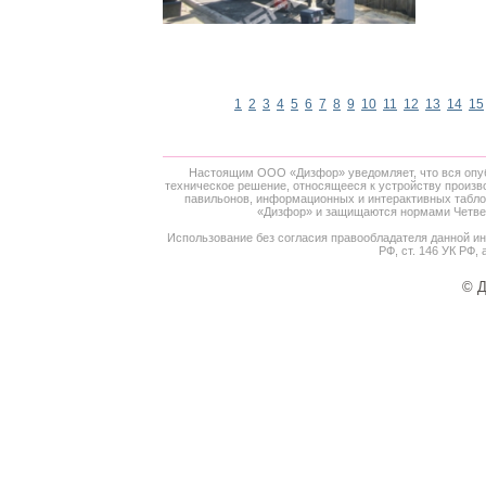
1
2
3
4
5
6
7
8
9
10
11
12
13
14
15
Настоящим ООО «Дизфор» уведомляет, что вся опубл
техническое решение, относящееся к устройству произв
павильонов, информационных и интерактивных табло,
«Дизфор» и защищаются нормами Четверт
Использование без согласия правообладателя данной ин
РФ, ст. 146 УК РФ, 
© Д