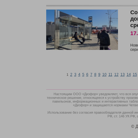
Со
до
ср
17
Нов
сер
2
3
4
5
6
7
8
9
10
11
12
13
14
15
1
Настоящим ООО «Дизфор» уведомляет, что вся опубл
техническое решение, относящееся к устройству произв
павильонов, информационных и интерактивных табло,
«Дизфор» и защищаются нормами Четверт
Использование без согласия правообладателя данной ин
РФ, ст. 146 УК РФ, 
© Д