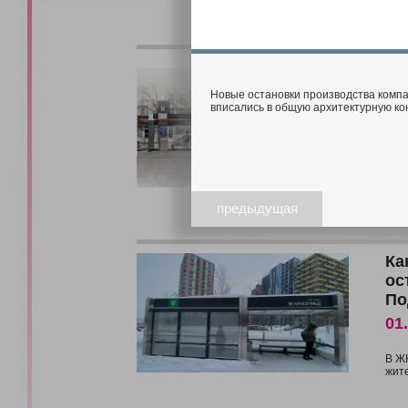
Эл
ос
Новые остановки производства компа
06
вписались в общую архитектурную к
Ост
В с
раз
Он 
горо
предыдущая
Ка
ос
По
01
В Ж
жите