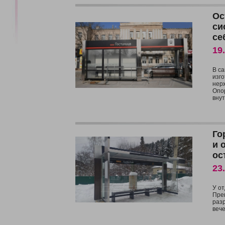
Ос
си
се
19
В с
изг
нер
Опо
внут
Го
и 
ос
23
У от
Пре
разр
веч