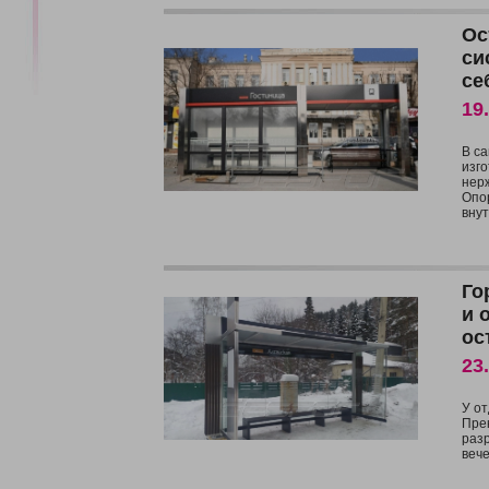
Ос
си
се
19
В с
изг
нер
Опо
внут
Го
и 
ос
23
У от
Пре
разр
веч