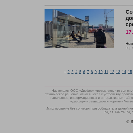
Со
до
ср
17
Нов
сер
2
3
4
5
6
7
8
9
10
11
12
13
14
15
1
Настоящим ООО «Дизфор» уведомляет, что вся опубл
техническое решение, относящееся к устройству произв
павильонов, информационных и интерактивных табло,
«Дизфор» и защищаются нормами Четверт
Использование без согласия правообладателя данной ин
РФ, ст. 146 УК РФ, 
© Д