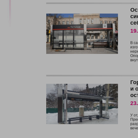
Ос
си
се
19
В с
изг
нер
Опо
внут
Го
и 
ос
23
У от
Пре
разр
веч