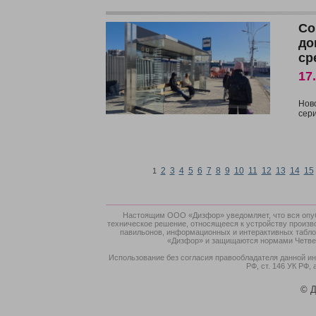
Со
до
ср
17
Нов
сер
2
3
4
5
6
7
8
9
10
11
12
13
14
15
1
Настоящим ООО «Дизфор» уведомляет, что вся опубл
техническое решение, относящееся к устройству произв
павильонов, информационных и интерактивных табло,
«Дизфор» и защищаются нормами Четверт
Использование без согласия правообладателя данной ин
РФ, ст. 146 УК РФ, 
© Д