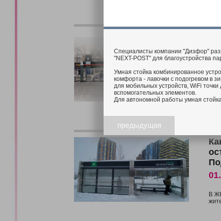
Эл
ос
Специалисты компании "Дизфор" разр
06
"NEXT-POST" для благоустройства па
Умная стойка комбинированное устро
Ост
комфорта - лавочки с подогревом в з
В с
для мобильных устройств, WiFi точки 
раз
вспомогательных элементов.
Он 
Для автономной работы умная стойка
горо
предыдущая
Ка
ос
По
01
В Ж
жите