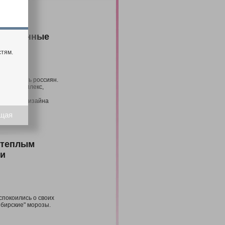
овационные
стям.
 удивлять россиян.
чный комплекс,
фор".
 области дизайна
ики.
щая
 теплым
 и
покоились о своих
ибирские" морозы.