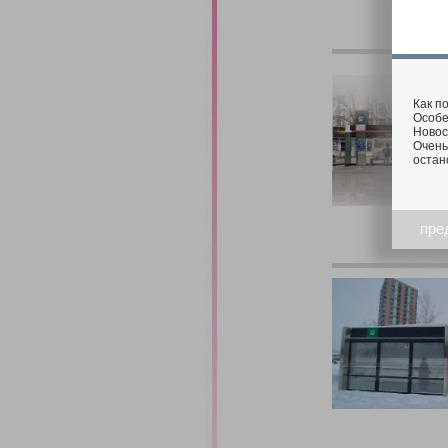
Как п
Особе
Новос
Очень
остан
пре