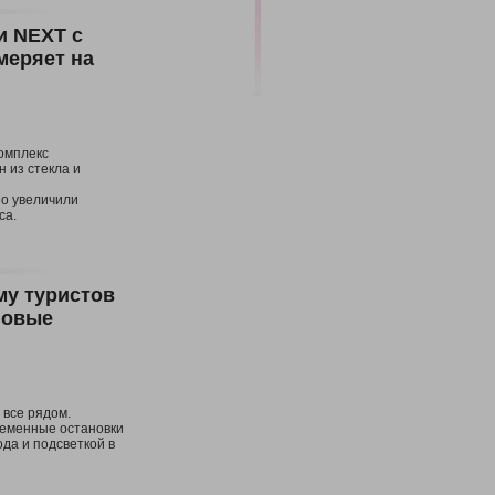
и NEXT с
меряет на
омплекс
 из стекла и
но увеличили
са.
му туристов
новые
 все рядом.
ременные остановки
да и подсветкой в