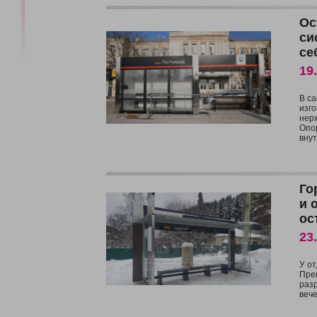
Ос
си
се
19
В с
изг
нер
Опо
внут
Го
и 
ос
23
У от
Пре
разр
веч