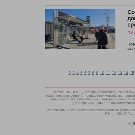
Со
до
ср
17
Нов
сер
2
3
4
5
6
7
8
9
10
11
12
13
14
15
1
Настоящим ООО «Дизфор» уведомляет, что вся опубл
техническое решение, относящееся к устройству произв
павильонов, информационных и интерактивных табло,
«Дизфор» и защищаются нормами Четверт
Использование без согласия правообладателя данной ин
РФ, ст. 146 УК РФ, 
© Д