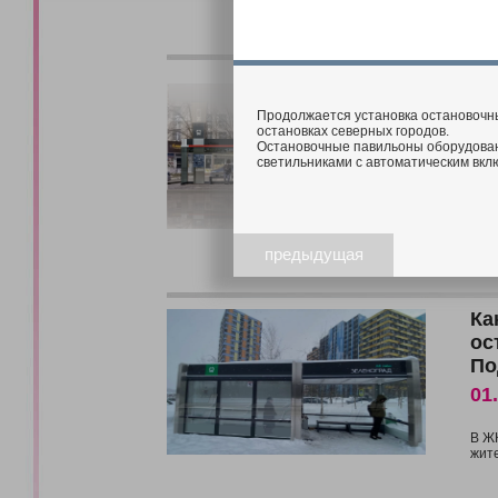
Эл
ос
Продолжается установка остановочны
06
остановках северных городов.
Остановочные павильоны оборудова
светильниками с автоматическим вкл
Ост
В с
раз
Он 
горо
предыдущая
Ка
ос
По
01
В Ж
жите