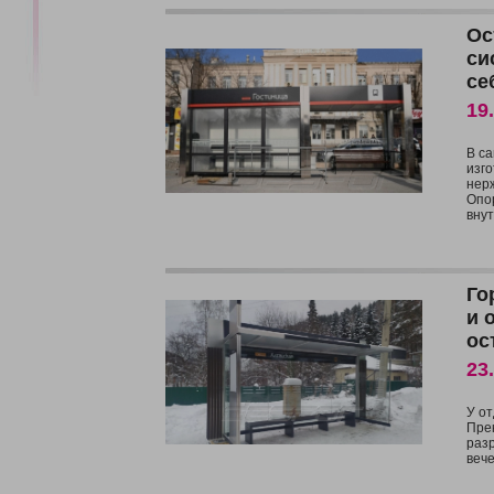
Ос
си
се
19
В с
изг
нер
Опо
внут
Го
и 
ос
23
У от
Пре
разр
веч