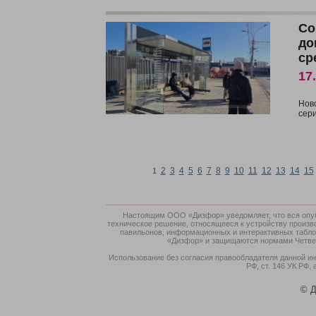
Со
до
ср
17
Нов
сер
2
3
4
5
6
7
8
9
10
11
12
13
14
15
1
Настоящим ООО «Дизфор» уведомляет, что вся опубл
техническое решение, относящееся к устройству произв
павильонов, информационных и интерактивных табло,
«Дизфор» и защищаются нормами Четверт
Использование без согласия правообладателя данной ин
РФ, ст. 146 УК РФ, 
© Д