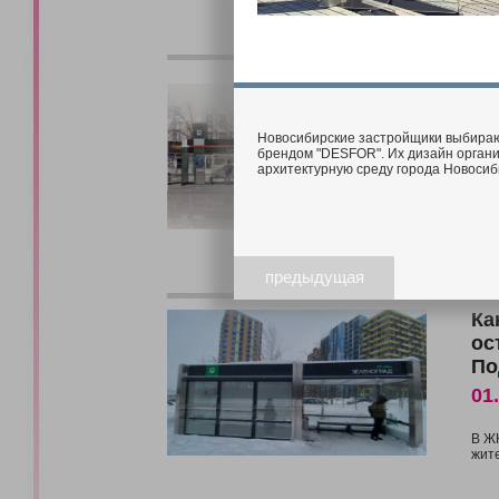
Эл
ос
06
Новосибирские застройщики выбираю
брендом "DESFOR". Их дизайн органи
архитектурную среду города Новосиб
Ост
В с
раз
Он 
горо
предыдущая
Ка
ос
По
01
В Ж
жите